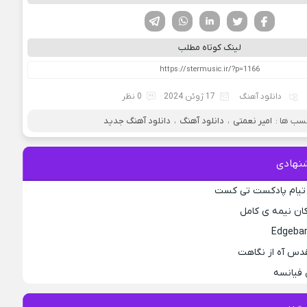
فیسوک
تویتر
لینکدین
واتساپ
تلگرام
لینک کوتاه مطلب
دانلود آهنگ
17 ژوئن 2024
0 نظر
سب ها :
امیر نعمتی
،
دانلود آهنگ
،
دانلود آهنگ جدید
نهادی
 تیام پادکست تی کست
کان نیمه ی کامل
قدس آه از نگاهت
 فیانسه