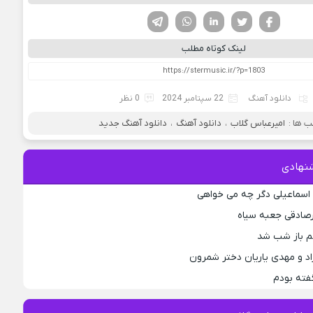
فیسوک
تویتر
لینکدین
واتساپ
تلگرام
لینک کوتاه مطلب
دانلود آهنگ
22 سپتامبر 2024
0 نظر
 ها :
امیرعباس گلاب
،
دانلود آهنگ
،
دانلود آهنگ جدید
نهادی
اسماعیلی دگر چه می خواهی
رصادقی جعبه سیاه
جم باز شب شد
اد و مهدی یاریان دختر شمرون
فته بودم