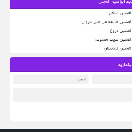
ط ابراهیم افشین
م افشین ساحل
م افشین طایفه من علی شروان
 افشین دروغ
م افشین سیب ممنوعه
 افشین کردستان
بگذارید