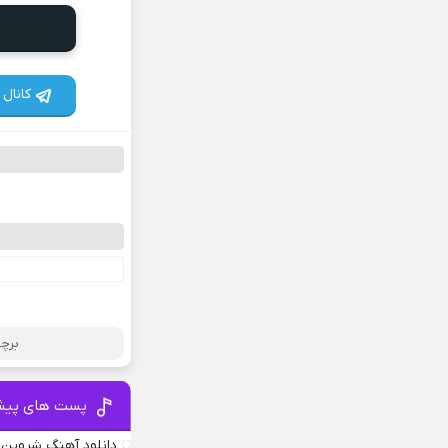
کانال 
برچس
پست های پیش
دانلود آهنگ شروین 