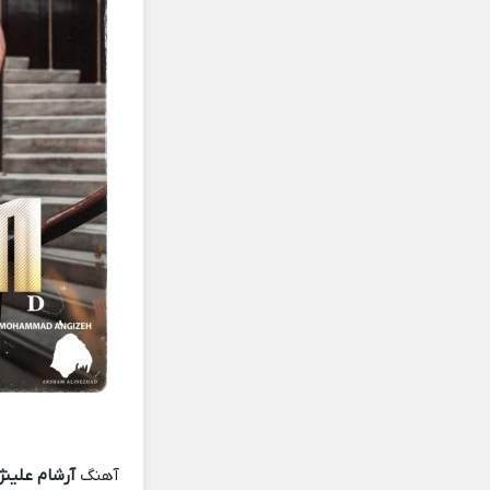
آهنگ
آرشام علینژ