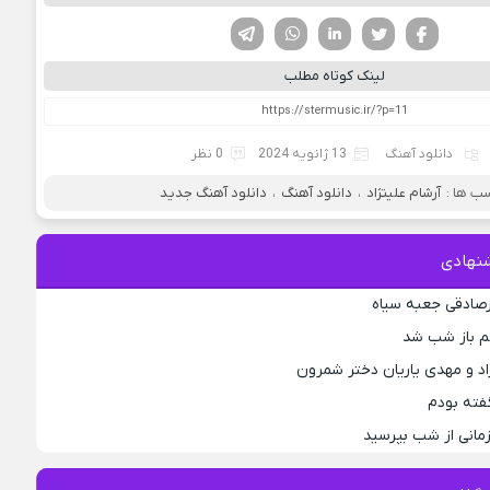
فیسوک
تویتر
لینکدین
واتساپ
تلگرام
لینک کوتاه مطلب
دانلود آهنگ
13 ژانویه 2024
0 نظر
ب ها :
آرشام علینژاد
،
دانلود آهنگ
،
دانلود آهنگ جدید
نهادی
رصادقی جعبه سیاه
جم باز شب شد
اد و مهدی یاریان دختر شمرون
فته بودم
مانی از شب بپرسید